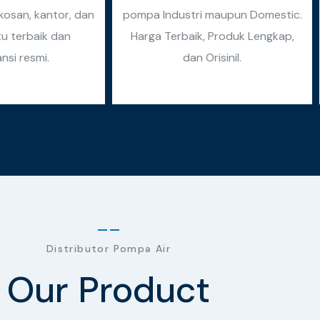
osan, kantor, dan
pompa Industri maupun Domestic.
tu terbaik dan
Harga Terbaik, Produk Lengkap,
nsi resmi.
dan Orisinil.
Distributor Pompa Air
Our Product