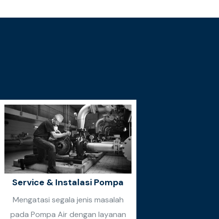
Service & Instalasi Pompa
Mengatasi segala jenis masalah
pada Pompa Air dengan layanan