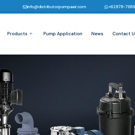
info@distributorpompaair.com
+62878-768
Products
Pump Application
News
Contact U