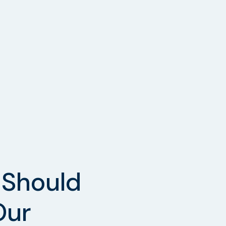
Should
Our