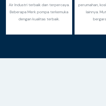
Air Industri terbaik dan terpercaya.
perumahan, kosk
Beberapa Merk pompa terkemuka
lainnya. Mu
dengan kualitas terbaik.
bergara