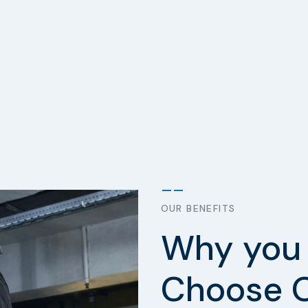
OUR BENEFITS
Why you 
Choose 