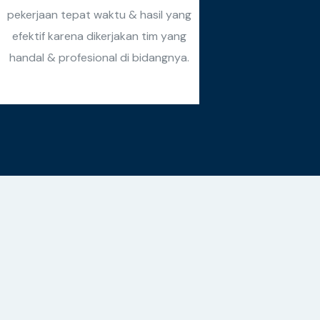
pekerjaan tepat waktu & hasil yang
efektif karena dikerjakan tim yang
handal & profesional di bidangnya.