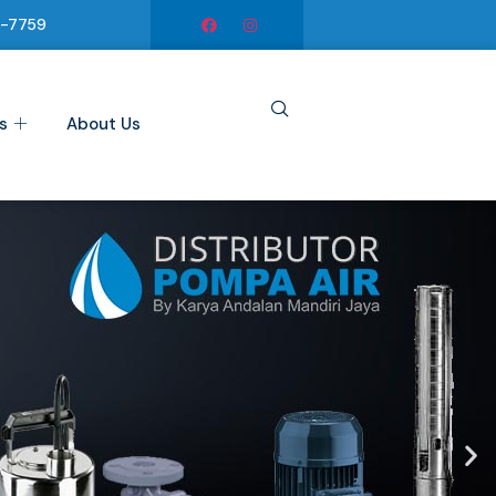
6-7759
s
About Us