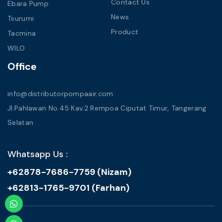
Contact Us
Ebara Pump
News
Tsurumi
Product
Tacmina
WILO
Office
info@distributorpompaair.com
Jl.Pahlawan No.45 Kav.2 Rempoa Ciputat Timur, Tangerang
Selatan
Whatsapp Us :
+62878-7686-7759 (Nizam)
+62813-1765-9701 (Farhan)