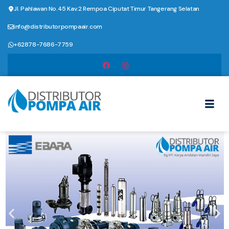
Jl. Pahlawan No.45 Kav.2 Rempoa Ciputat Timur Tangerang Selatan
info@distributorpompaair.com
+62878-7686-7759