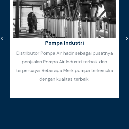
Pompa Industri
Distributor Pompa Air hadir sebagai pusatnya
penjualan Pompa Air Industri terbaik dan
k
terpercaya. Beberapa Merk pompa terkemuka
k
dengan kualitas terbaik.