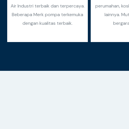
Air Industri terbaik dan terpercaya.
perumahan, kosk
Beberapa Merk pompa terkemuka
lainnya. Mu
dengan kualitas terbaik.
bergara