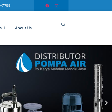
6-7759
s
About Us