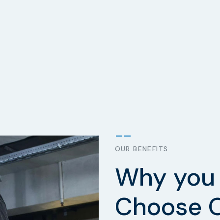
OUR BENEFITS
Why you 
Choose 