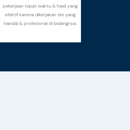
pekerjaan tepat waktu & hasil yang
efektif karena dikerjakan tim yang
handal & profesional di bidangnya.