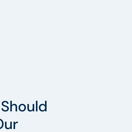
Should
Our