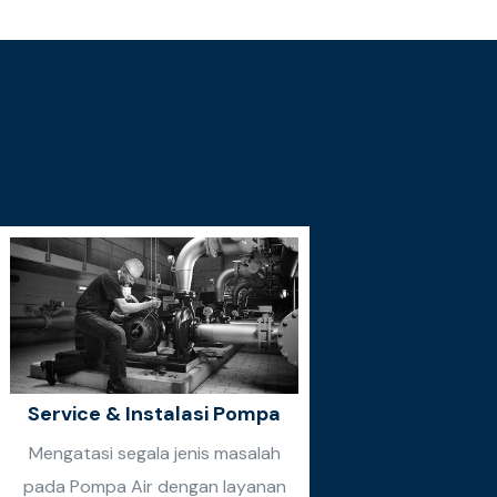
Service & Instalasi Pompa
Mengatasi segala jenis masalah
pada Pompa Air dengan layanan