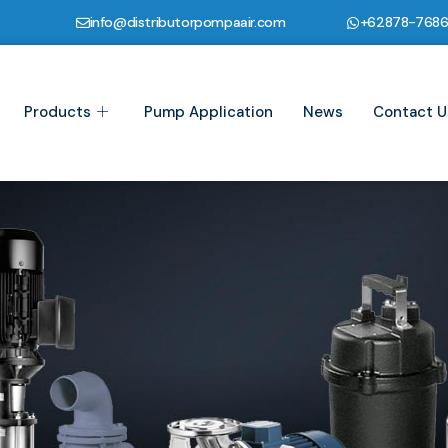
info@distributorpompaair.com
+62878-768
Products
Pump Application
News
Contact U