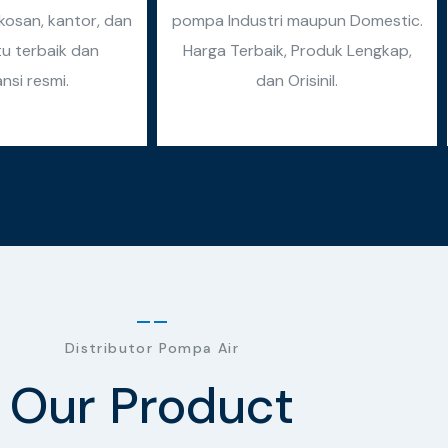
osan, kantor, dan
pompa Industri maupun Domestic.
tu terbaik dan
Harga Terbaik, Produk Lengkap,
nsi resmi.
dan Orisinil.
Distributor Pompa Air
Our Product