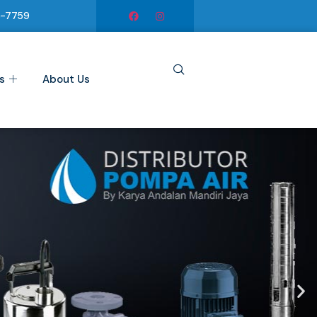
6-7759
s
About Us