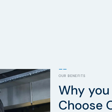
OUR BENEFITS
Why you 
Choose 