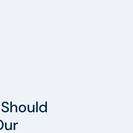
Should
Our