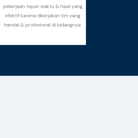
pekerjaan tepat waktu & hasil yang
efektif karena dikerjakan tim yang
handal & profesional di bidangnya.