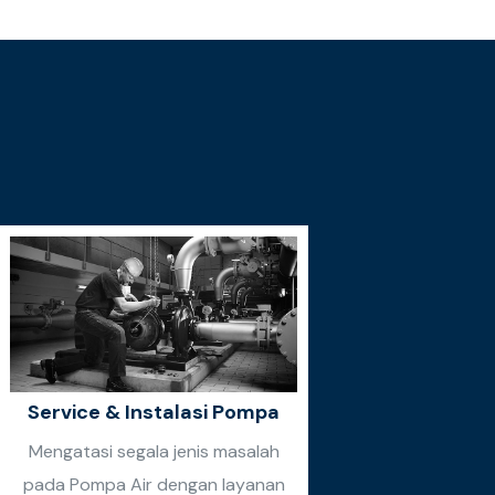
Service & Instalasi Pompa
Mengatasi segala jenis masalah
pada Pompa Air dengan layanan