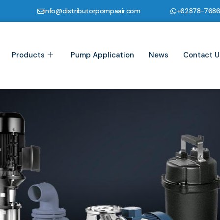
info@distributorpompaair.com
+62878-768
Products
Pump Application
News
Contact U