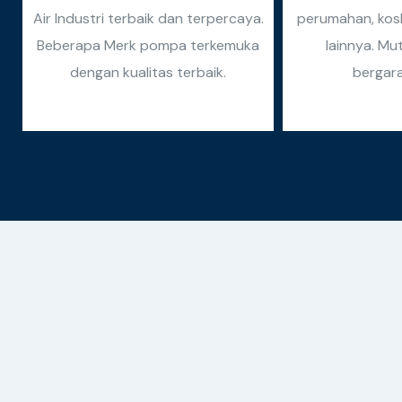
Air Industri terbaik dan terpercaya.
perumahan, kosk
Beberapa Merk pompa terkemuka
lainnya. Mu
dengan kualitas terbaik.
bergara