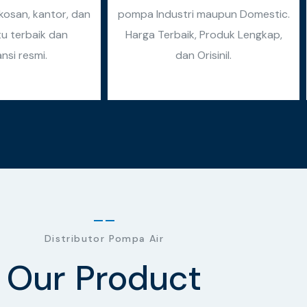
osan, kantor, dan
pompa Industri maupun Domestic.
tu terbaik dan
Harga Terbaik, Produk Lengkap,
nsi resmi.
dan Orisinil.
Distributor Pompa Air
Our Product