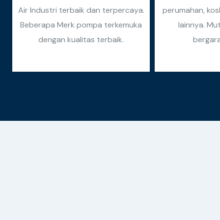
Air Industri terbaik dan terpercaya.
perumahan, kosk
Beberapa Merk pompa terkemuka
lainnya. Mu
dengan kualitas terbaik.
bergara