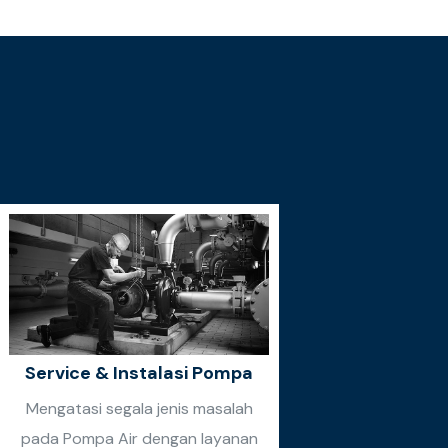
Service & Instalasi Pompa
Mengatasi segala jenis masalah
pada Pompa Air dengan layanan