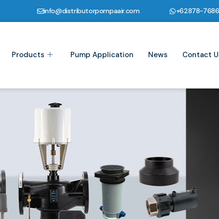
info@distributorpompaair.com
+62878-768
Products
Pump Application
News
Contact U