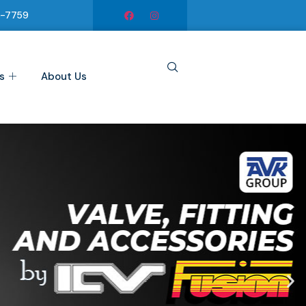
6-7759
s
About Us