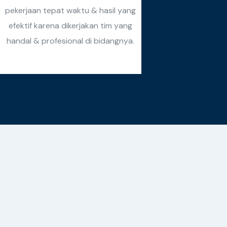
pekerjaan tepat waktu & hasil yang
efektif karena dikerjakan tim yang
handal & profesional di bidangnya.