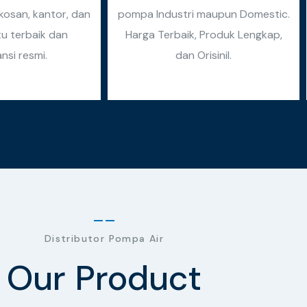
osan, kantor, dan
pompa Industri maupun Domestic.
tu terbaik dan
Harga Terbaik, Produk Lengkap,
nsi resmi.
dan Orisinil.
Distributor Pompa Air
Our Product