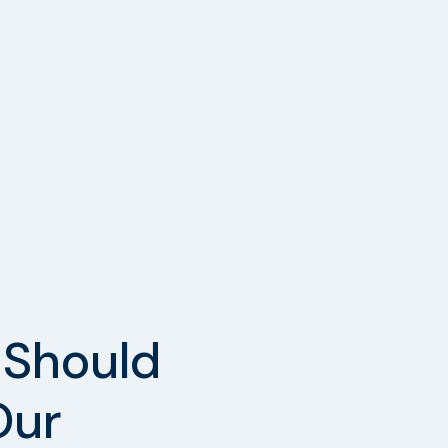
Should
Our