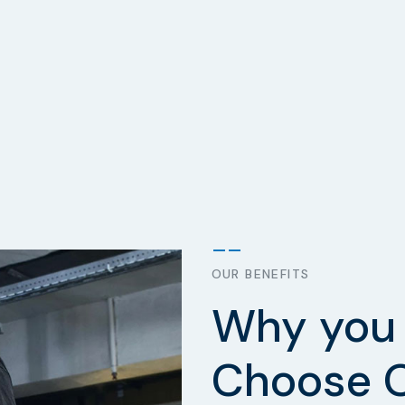
OUR BENEFITS
Why you 
Choose 