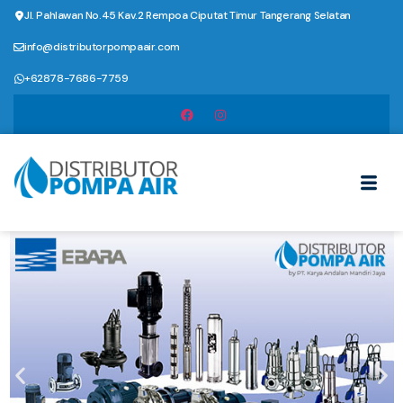
Jl. Pahlawan No.45 Kav.2 Rempoa Ciputat Timur Tangerang Selatan
info@distributorpompaair.com
+62878-7686-7759