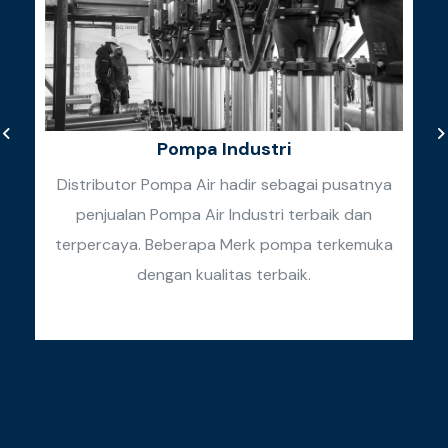
Pompa Industri
Distributor Pompa Air hadir sebagai pusatnya
penjualan Pompa Air Industri terbaik dan
k
terpercaya. Beberapa Merk pompa terkemuka
k
dengan kualitas terbaik.