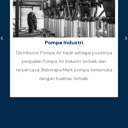
Pompa Industri
Distributor Pompa Air hadir sebagai pusatnya
penjualan Pompa Air Industri terbaik dan
k
terpercaya. Beberapa Merk pompa terkemuka
k
dengan kualitas terbaik.