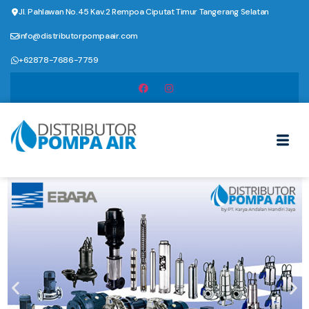
Jl. Pahlawan No.45 Kav.2 Rempoa Ciputat Timur Tangerang Selatan
info@distributorpompaair.com
+62878-7686-7759