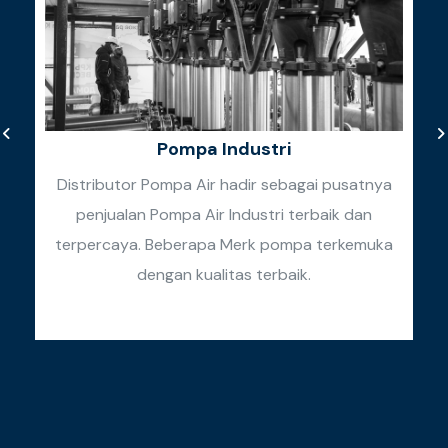
Pompa Industri
Distributor Pompa Air hadir sebagai pusatnya
penjualan Pompa Air Industri terbaik dan
k
terpercaya. Beberapa Merk pompa terkemuka
k
dengan kualitas terbaik.