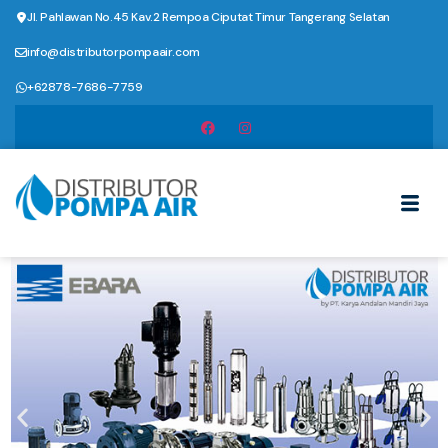
Jl. Pahlawan No.45 Kav.2 Rempoa Ciputat Timur Tangerang Selatan
info@distributorpompaair.com
+62878-7686-7759