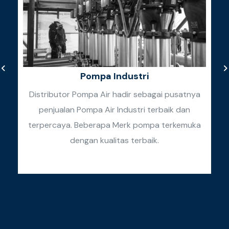
Pompa Industri
Distributor Pompa Air hadir sebagai pusatnya
penjualan Pompa Air Industri terbaik dan
k
terpercaya. Beberapa Merk pompa terkemuka
k
dengan kualitas terbaik.