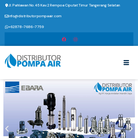
Jl. Pahlawan No.45 Kav.2 Rempoa Ciputat Timur Tangerang Selatan
info@distributorpompaair.com
+62878-7686-7759