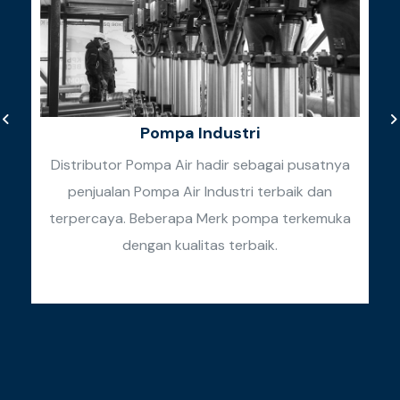
Pompa Industri
Distributor Pompa Air hadir sebagai pusatnya
penjualan Pompa Air Industri terbaik dan
k
terpercaya. Beberapa Merk pompa terkemuka
k
dengan kualitas terbaik.