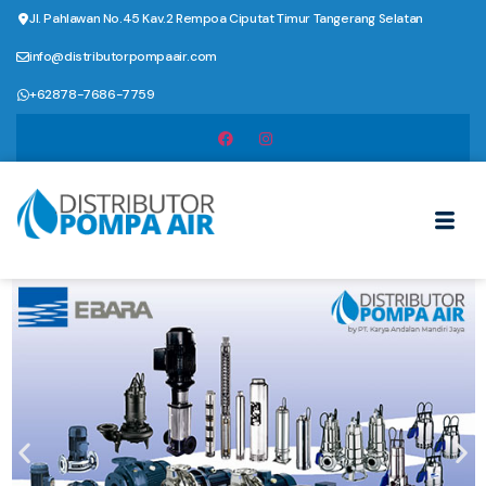
Jl. Pahlawan No.45 Kav.2 Rempoa Ciputat Timur Tangerang Selatan
info@distributorpompaair.com
+62878-7686-7759