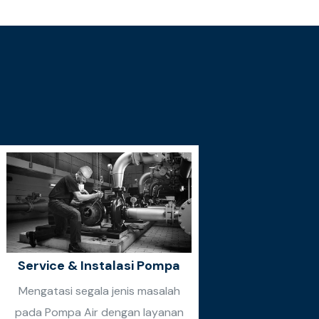
Service & Instalasi Pompa
Mengatasi segala jenis masalah
pada Pompa Air dengan layanan