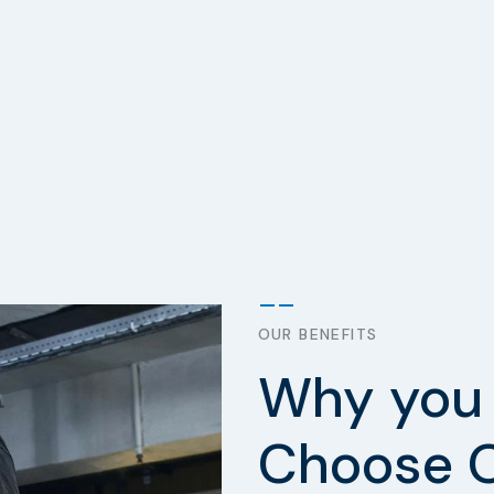
OUR BENEFITS
Why you 
Choose 