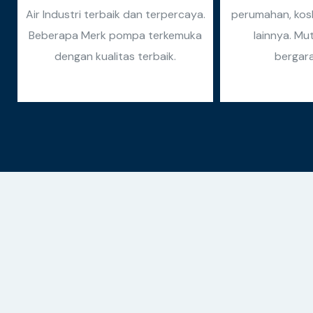
Air Industri terbaik dan terpercaya.
perumahan, kosk
Beberapa Merk pompa terkemuka
lainnya. Mu
dengan kualitas terbaik.
bergara