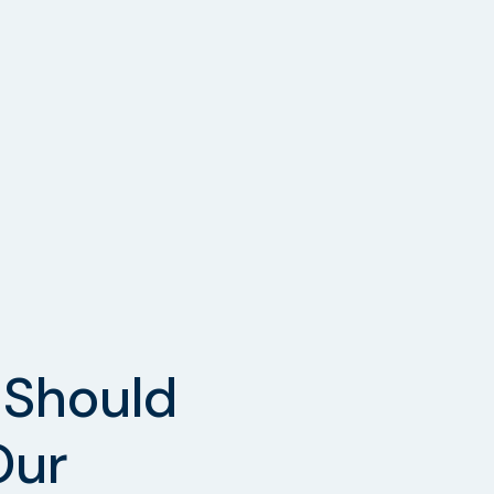
Should
Our