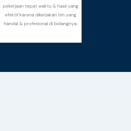
pekerjaan tepat waktu & hasil yang
efektif karena dikerjakan tim yang
handal & profesional di bidangnya.