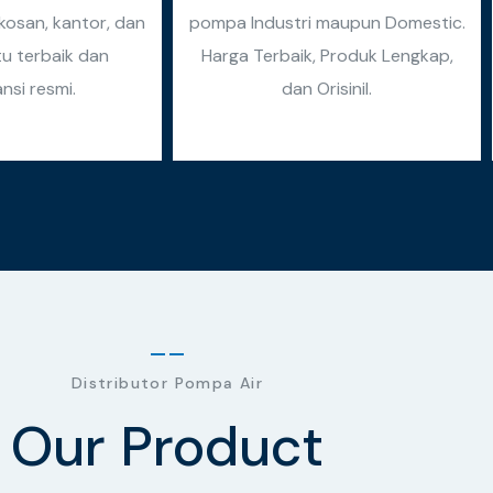
osan, kantor, dan
pompa Industri maupun Domestic.
tu terbaik dan
Harga Terbaik, Produk Lengkap,
nsi resmi.
dan Orisinil.
Distributor Pompa Air
Our Product