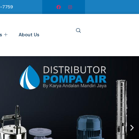
6-7759
s
About Us