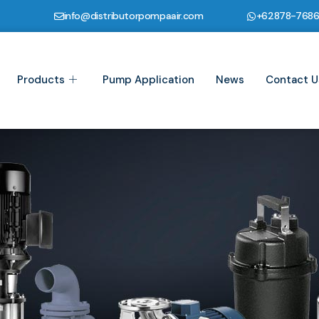
info@distributorpompaair.com
+62878-768
Products
Pump Application
News
Contact U