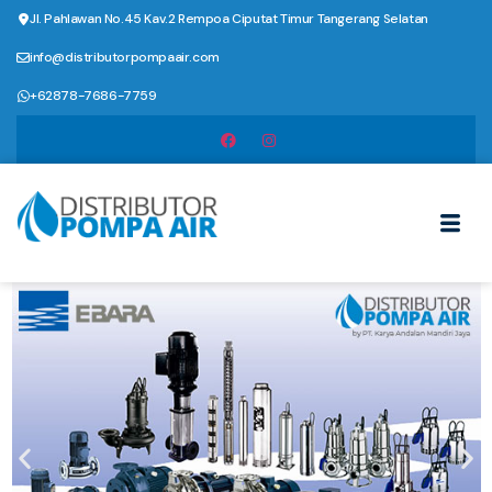
Jl. Pahlawan No.45 Kav.2 Rempoa Ciputat Timur Tangerang Selatan
info@distributorpompaair.com
+62878-7686-7759