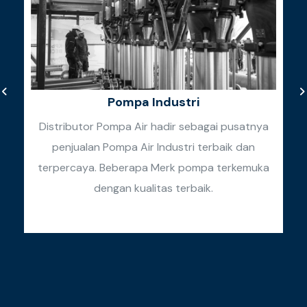
Pompa Industri
Distributor Pompa Air hadir sebagai pusatnya
penjualan Pompa Air Industri terbaik dan
k
terpercaya. Beberapa Merk pompa terkemuka
k
dengan kualitas terbaik.