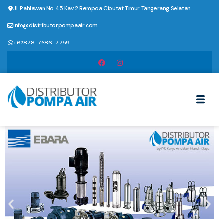
Jl. Pahlawan No.45 Kav.2 Rempoa Ciputat Timur Tangerang Selatan
info@distributorpompaair.com
+62878-7686-7759