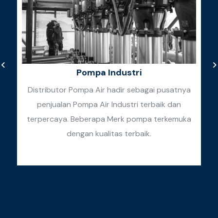
Pompa Industri
Distributor Pompa Air hadir sebagai pusatnya
penjualan Pompa Air Industri terbaik dan
k
terpercaya. Beberapa Merk pompa terkemuka
k
dengan kualitas terbaik.