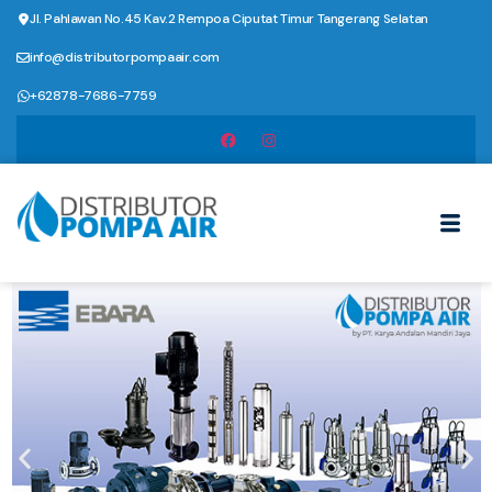
Jl. Pahlawan No.45 Kav.2 Rempoa Ciputat Timur Tangerang Selatan
info@distributorpompaair.com
+62878-7686-7759