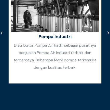
Pompa Industri
Distributor Pompa Air hadir sebagai pusatnya
penjualan Pompa Air Industri terbaik dan
k
terpercaya. Beberapa Merk pompa terkemuka
k
dengan kualitas terbaik.