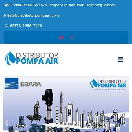
Jl. Pahlawan No.45 Kav.2 Rempoa Ciputat Timur Tangerang Selatan
info@distributorpompaair.com
+62878-7686-7759