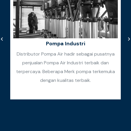
Pompa Industri
Distributor Pompa Air hadir sebagai pusatnya
penjualan Pompa Air Industri terbaik dan
k
terpercaya. Beberapa Merk pompa terkemuka
k
dengan kualitas terbaik.