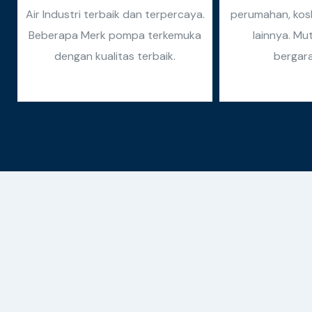
Air Industri terbaik dan terpercaya.
perumahan, kosk
Beberapa Merk pompa terkemuka
lainnya. Mu
dengan kualitas terbaik.
bergara