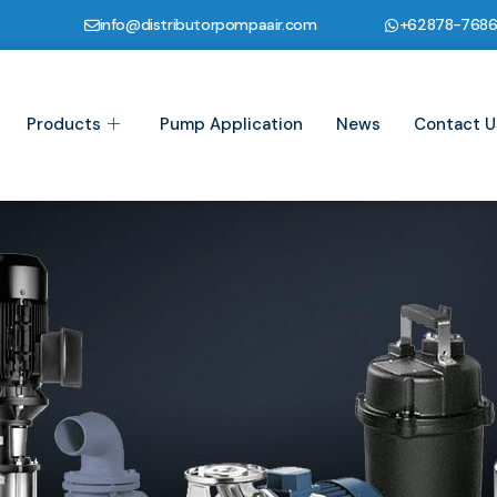
info@distributorpompaair.com
+62878-768
Products
Pump Application
News
Contact U