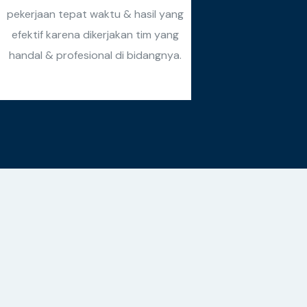
pekerjaan tepat waktu & hasil yang
efektif karena dikerjakan tim yang
handal & profesional di bidangnya.