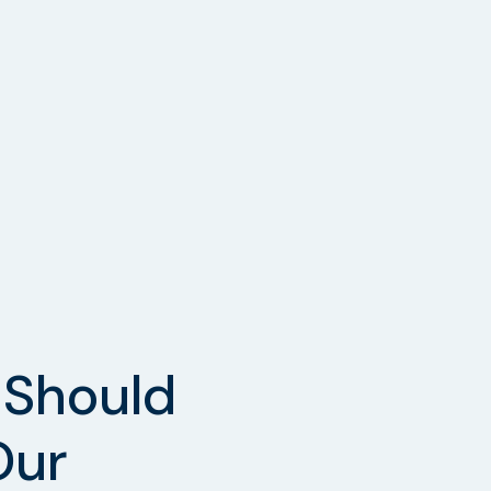
Should
Our