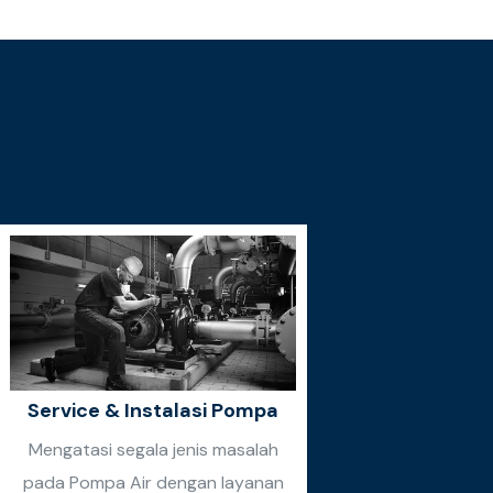
Service & Instalasi Pompa
Mengatasi segala jenis masalah
pada Pompa Air dengan layanan