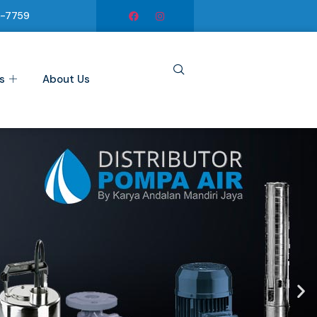
6-7759
s
About Us