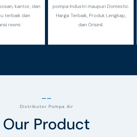
osan, kantor, dan
pompa Industri maupun Domestic.
tu terbaik dan
Harga Terbaik, Produk Lengkap,
nsi resmi.
dan Orisinil.
Distributor Pompa Air
Our Product