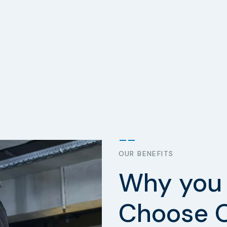
OUR BENEFITS
Why you 
Choose 