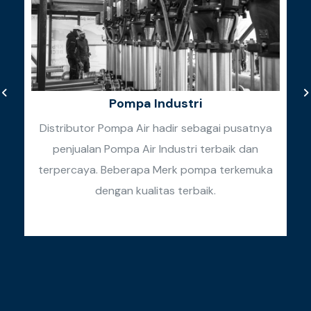
Pompa Industri
Distributor Pompa Air hadir sebagai pusatnya
penjualan Pompa Air Industri terbaik dan
k
terpercaya. Beberapa Merk pompa terkemuka
k
dengan kualitas terbaik.