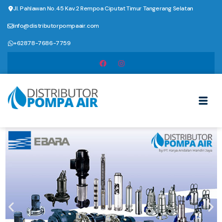
Jl. Pahlawan No.45 Kav.2 Rempoa Ciputat Timur Tangerang Selatan
info@distributorpompaair.com
+62878-7686-7759