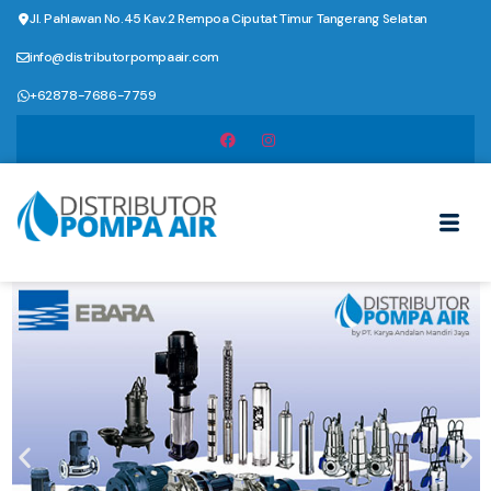
Jl. Pahlawan No.45 Kav.2 Rempoa Ciputat Timur Tangerang Selatan
info@distributorpompaair.com
+62878-7686-7759