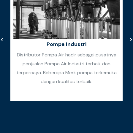
Pompa Industri
Distributor Pompa Air hadir sebagai pusatnya
penjualan Pompa Air Industri terbaik dan
k
terpercaya. Beberapa Merk pompa terkemuka
k
dengan kualitas terbaik.