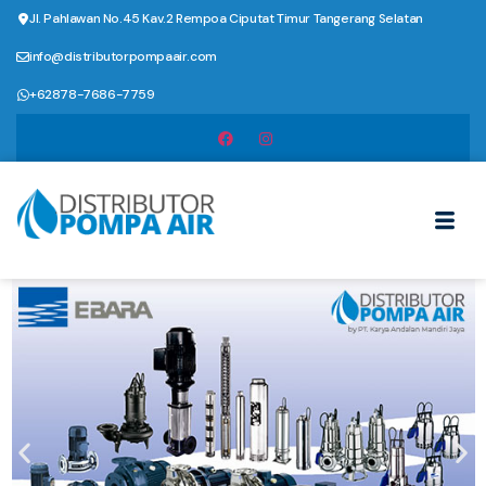
Jl. Pahlawan No.45 Kav.2 Rempoa Ciputat Timur Tangerang Selatan
info@distributorpompaair.com
+62878-7686-7759