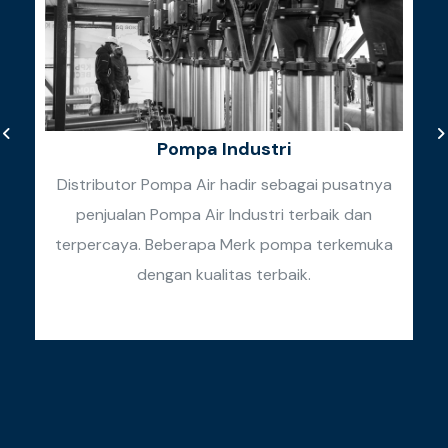
Pompa Industri
Distributor Pompa Air hadir sebagai pusatnya
penjualan Pompa Air Industri terbaik dan
k
terpercaya. Beberapa Merk pompa terkemuka
k
dengan kualitas terbaik.