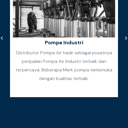
Pompa Industri
Distributor Pompa Air hadir sebagai pusatnya
penjualan Pompa Air Industri terbaik dan
k
terpercaya. Beberapa Merk pompa terkemuka
k
dengan kualitas terbaik.