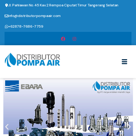
Jl. Pahlawan No.45 Kav.2 Rempoa Ciputat Timur Tangerang Selatan
info@distributorpompaair.com
+62878-7686-7759