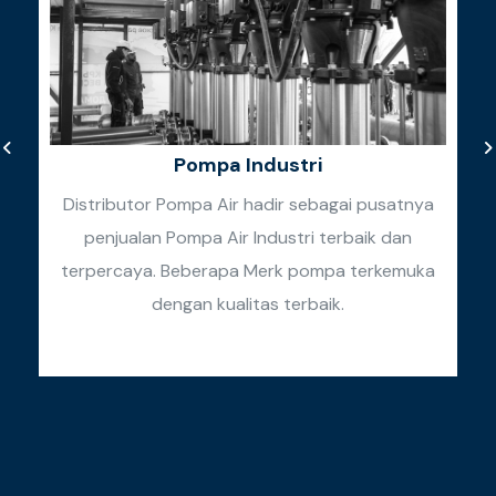
Pompa Industri
Distributor Pompa Air hadir sebagai pusatnya
penjualan Pompa Air Industri terbaik dan
k
terpercaya. Beberapa Merk pompa terkemuka
k
dengan kualitas terbaik.