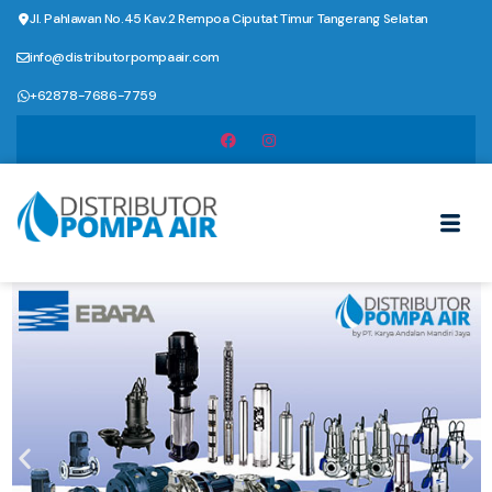
Jl. Pahlawan No.45 Kav.2 Rempoa Ciputat Timur Tangerang Selatan
info@distributorpompaair.com
+62878-7686-7759