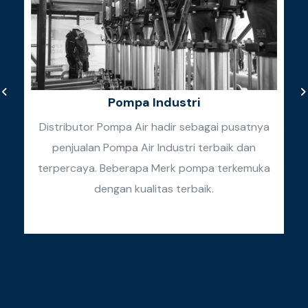
Pompa Industri
Distributor Pompa Air hadir sebagai pusatnya
penjualan Pompa Air Industri terbaik dan
k
terpercaya. Beberapa Merk pompa terkemuka
k
dengan kualitas terbaik.