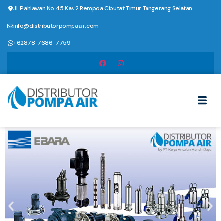
Jl. Pahlawan No.45 Kav.2 Rempoa Ciputat Timur Tangerang Selatan
info@distributorpompaair.com
+62878-7686-7759