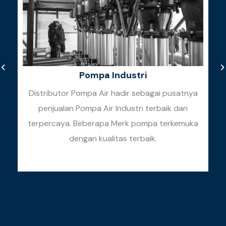
Pompa Industri
Distributor Pompa Air hadir sebagai pusatnya
penjualan Pompa Air Industri terbaik dan
k
terpercaya. Beberapa Merk pompa terkemuka
k
dengan kualitas terbaik.