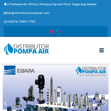
Jl. Pahlawan No.45 Kav.2 Rempoa Ciputat Timur Tangerang Selatan
info@distributorpompaair.com
+62878-7686-7759