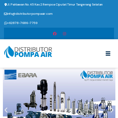
Jl. Pahlawan No.45 Kav.2 Rempoa Ciputat Timur Tangerang Selatan
info@distributorpompaair.com
+62878-7686-7759