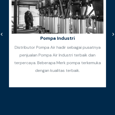
Pompa Industri
Distributor Pompa Air hadir sebagai pusatnya
penjualan Pompa Air Industri terbaik dan
k
terpercaya. Beberapa Merk pompa terkemuka
k
dengan kualitas terbaik.