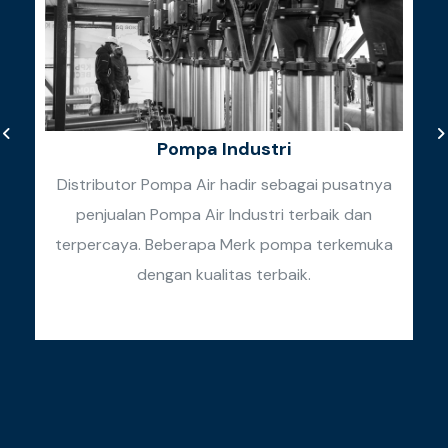
Pompa Industri
Distributor Pompa Air hadir sebagai pusatnya
penjualan Pompa Air Industri terbaik dan
k
terpercaya. Beberapa Merk pompa terkemuka
k
dengan kualitas terbaik.