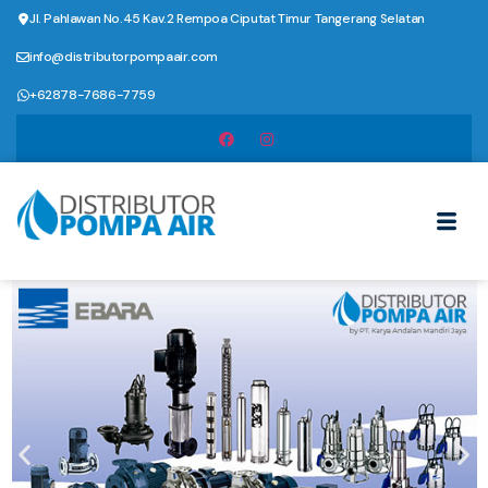
Jl. Pahlawan No.45 Kav.2 Rempoa Ciputat Timur Tangerang Selatan
info@distributorpompaair.com
+62878-7686-7759