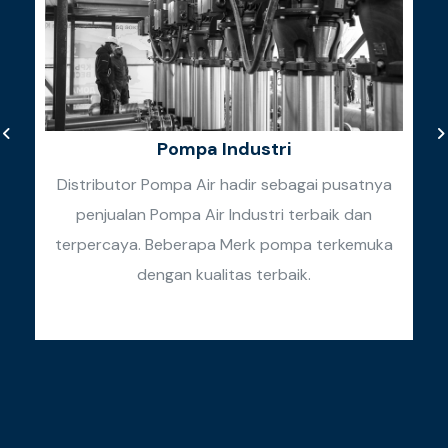
Pompa Industri
Distributor Pompa Air hadir sebagai pusatnya
penjualan Pompa Air Industri terbaik dan
k
terpercaya. Beberapa Merk pompa terkemuka
k
dengan kualitas terbaik.