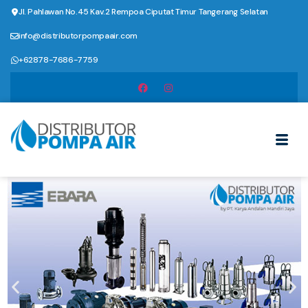
Jl. Pahlawan No.45 Kav.2 Rempoa Ciputat Timur Tangerang Selatan
info@distributorpompaair.com
+62878-7686-7759