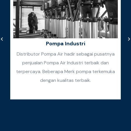
Pompa Industri
Distributor Pompa Air hadir sebagai pusatnya
penjualan Pompa Air Industri terbaik dan
k
terpercaya. Beberapa Merk pompa terkemuka
k
dengan kualitas terbaik.