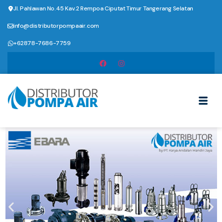
Jl. Pahlawan No.45 Kav.2 Rempoa Ciputat Timur Tangerang Selatan
info@distributorpompaair.com
+62878-7686-7759