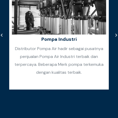
Pompa Industri
Distributor Pompa Air hadir sebagai pusatnya
penjualan Pompa Air Industri terbaik dan
k
terpercaya. Beberapa Merk pompa terkemuka
k
dengan kualitas terbaik.