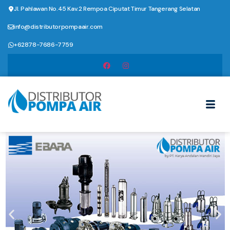
Jl. Pahlawan No.45 Kav.2 Rempoa Ciputat Timur Tangerang Selatan
info@distributorpompaair.com
+62878-7686-7759