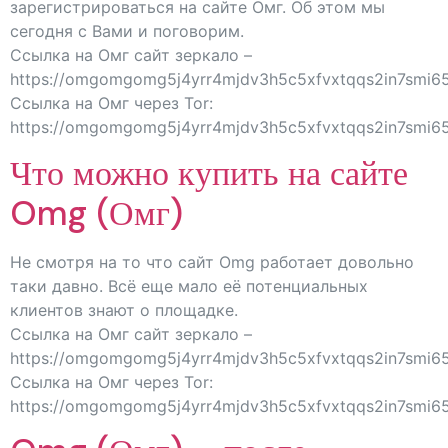
зарегистрироваться на сайте Омг. Об этом мы
сегодня с Вами и поговорим.
Ссылка на Омг сайт зеркало –
https://omgomgomg5j4yrr4mjdv3h5c5xfvxtqqs2in7smi
Ссылка на Омг через Tor:
https://omgomgomg5j4yrr4mjdv3h5c5xfvxtqqs2in7smi
Что можно купить на сайте
Omg (Омг)
Не смотря на то что сайт Omg работает довольно
таки давно. Всё еще мало её потенциальных
клиентов знают о площадке.
Ссылка на Омг сайт зеркало –
https://omgomgomg5j4yrr4mjdv3h5c5xfvxtqqs2in7smi
Ссылка на Омг через Tor:
https://omgomgomg5j4yrr4mjdv3h5c5xfvxtqqs2in7smi