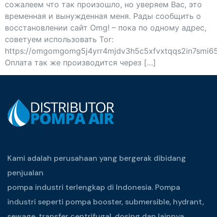
сожалеем что так произошло, но уверяем Вас, это
временная и вынужденная меня. Рады сообщить о
восстановлении сайт Omg! – пока по одному адрес,
советуем использовать Tor:
https://omgomgomg5j4yrr4mjdv3h5c5xfvxtqqs2in7smi
Оплата так же производится через […]
Kami adalah perusahaan yang bergerak dibidang
penjualan
pompa industri terlengkap di Indonesia. Pompa
industri seperti pompa booster, submersible, hydrant,
sewage, transfer centrifugal, dosing dan lainnya.