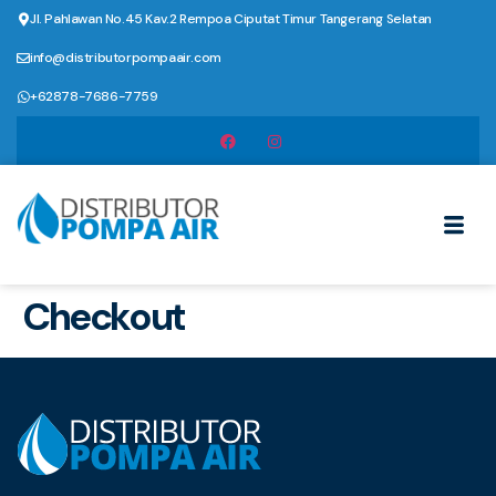
Jl. Pahlawan No.45 Kav.2 Rempoa Ciputat Timur Tangerang Selatan
info@distributorpompaair.com
+62878-7686-7759
Checkout