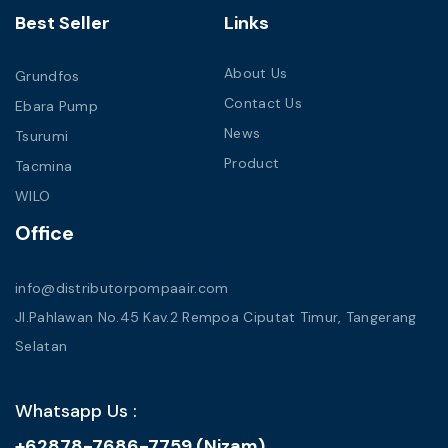
Best Seller
Links
About Us
Grundfos
Contact Us
Ebara Pump
News
Tsurumi
Product
Tacmina
WILO
Office
info@distributorpompaair.com
Jl.Pahlawan No.45 Kav.2 Rempoa Ciputat Timur, Tangerang
Selatan
Whatsapp Us :
+62878-7686-7759 (Nizam)