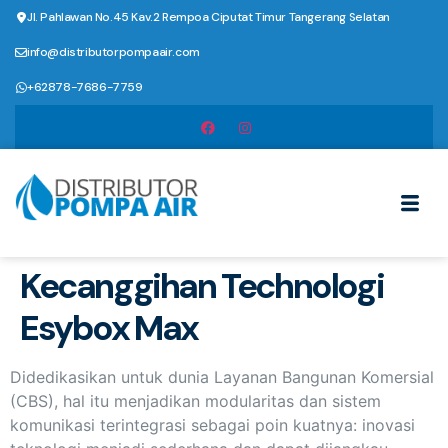
Jl. Pahlawan No.45 Kav.2 Rempoa Ciputat Timur Tangerang Selatan
info@distributorpompaair.com
+62878-7686-7759
Kecanggihan Technologi
Esybox Max
Didedikasikan untuk dunia Layanan Bangunan Komersial
(CBS), hal itu menjadikan modularitas dan sistem
komunikasi terintegrasi sebagai poin kuatnya: inovasi