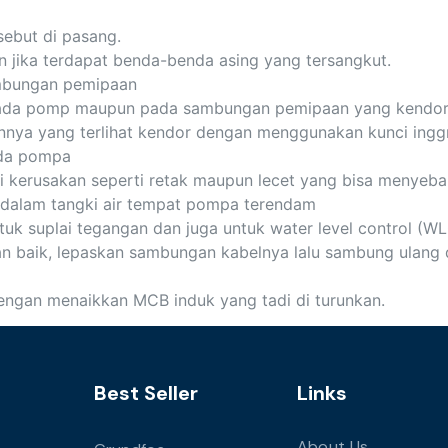
sebut di pasang.
an jika terdapat benda-benda asing yang tersangkut.
ambungan pemipaan
u pada pomp maupun pada sambungan pemipaan yang kendor
ya yang terlihat kendor dengan menggunakan kunci inggr
ada pompa
 kerusakan seperti retak maupun lecet yang bisa menyeb
i dalam tangki air tempat pompa terendam
uk suplai tegangan dan juga untuk water level control (WL
gan baik, lepaskan sambungan kabelnya lalu sambung ula
engan menaikkan MCB induk yang tadi di turunkan.
Best Seller
Links
About Us