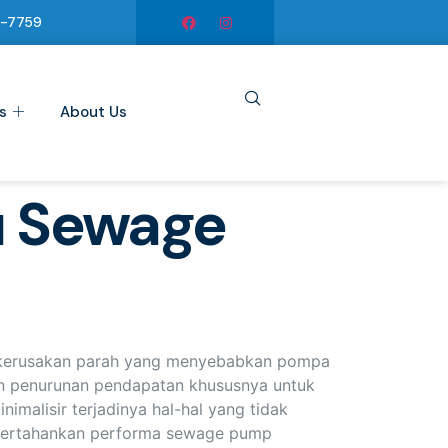
6-7759
s
About Us
u Sewage
n kerusakan parah yang menyebabkan pompa
an penurunan pendapatan khususnya untuk
malisir terjadinya hal-hal yang tidak
empertahankan performa sewage pump