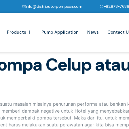
info@distributorpompaair.com
+62878-768
Products
Pump Application
News
Contact U
ompa Celup ata
i suatu masalah misalnya penurunan performa atau bahka
uga memberi dampak negative untuk Hotel yang menyebabk
uk memperbaiki pompa tersebut. Maka dari itu, untuk memini
tment harus melakukan suatu perawatan agar kita bisa m