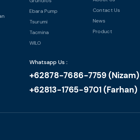
Grundfos
Contact Us
Ebara Pump
an
News
Tsurumi
Product
Tacmina
WILO
Whatsapp Us :
+62878-7686-7759 (Nizam)
+62813-1765-9701 (Farhan)