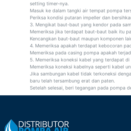
setting timer-nya.
Masuk ke dalam tangki air tempat pompa ter
Periksa kondisi putaran impeller dan bersihk
3. Mengikat baut-baut yang kendor pada s
Memeriksa jika terdapat baut-baut baik it
Kencangkan baut-baut maupun komponen Iainn
4. Memeriksa apakah terdapat kebocoran p
Memeriksa pada casing pompa apakah terjadi
5. Memeriksa koneksi kabel yang terdapat d
Memeriksa koneksi kabelnya seperti kabel unt
Jika sambungan kabel tidak terkoneksi den
baru telah tersambung erat dan paten.
Setelah selesai, beri tegangan pada pompa d