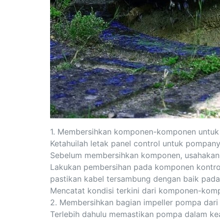
1. Membersihkan komponen-komponen untuk
Ketahuilah letak panel control untuk pompan
Sebelum membersihkan komponen, usahakan 
Lakukan pembersihan pada komponen kontrol
pastikan kabel tersambung dengan baik pada
Mencatat kondisi terkini dari komponen-kom
2. Membersihkan bagian impeller pompa dari
Terlebih dahulu memastikan pompa dalam ke