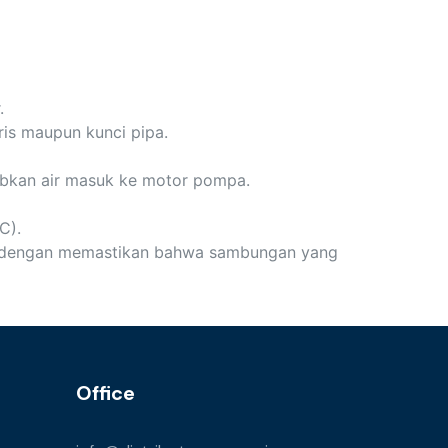
.
is maupun kunci pipa.
abkan air masuk ke motor pompa.
C).
ng dengan memastikan bahwa sambungan yang
Office