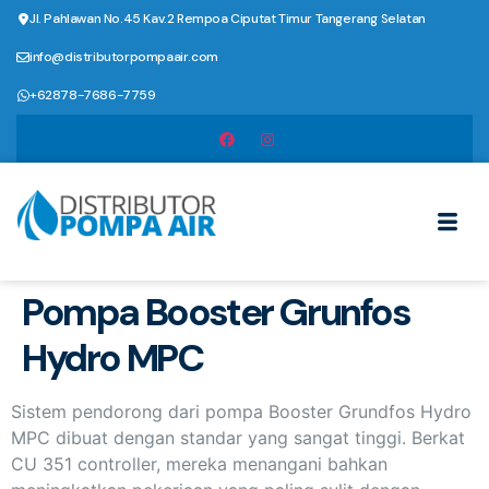
Jl. Pahlawan No.45 Kav.2 Rempoa Ciputat Timur Tangerang Selatan
info@distributorpompaair.com
+62878-7686-7759
Pompa Booster Grunfos
Hydro MPC
Sistem pendorong dari pompa Booster Grundfos Hydro
MPC dibuat dengan standar yang sangat tinggi. Berkat
CU 351 controller, mereka menangani bahkan