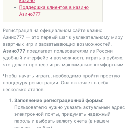
казино
Поддержка клиентов в казино
Азино777
Регистрация на официальном сайте казино
Азино777 — это первый шаг к увлекательному миру
азартных игр и захватывающих возможностей.
Азино777
предлагает пользователям из России
удобный интерфейс и возможность играть в рублях,
что делает процесс игры максимально комфортным.
Чтобы начать играть, необходимо пройти простую
процедуру регистрации. Она включает в себя
несколько этапов:
Заполнение регистрационной формы
:
Пользователю нужно указать актуальный адрес
электронной почты, придумать надежный
пароль и выбрать валюту счета (в нашем
случае — рубли).