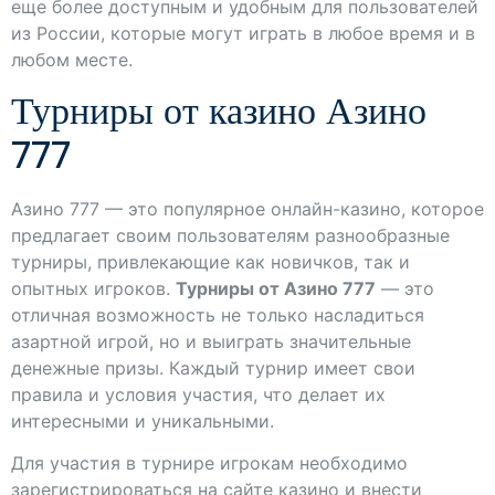
еще более доступным и удобным для пользователей
из России, которые могут играть в любое время и в
любом месте.
Турниры от казино Азино
777
Азино 777 — это популярное онлайн-казино, которое
предлагает своим пользователям разнообразные
турниры, привлекающие как новичков, так и
опытных игроков.
Турниры от Азино 777
— это
отличная возможность не только насладиться
азартной игрой, но и выиграть значительные
денежные призы. Каждый турнир имеет свои
правила и условия участия, что делает их
интересными и уникальными.
Для участия в турнире игрокам необходимо
зарегистрироваться на сайте казино и внести