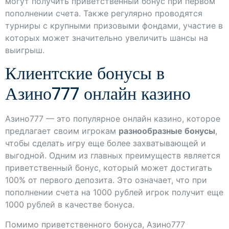
могут получить приветственный бонус при первом
пополнении счета. Также регулярно проводятся
турниры с крупными призовыми фондами, участие в
которых может значительно увеличить шансы на
выигрыш.
Клиентские бонусы в
Азино777 онлайн казино
Азино777 — это популярное онлайн казино, которое
предлагает своим игрокам
разнообразные бонусы
,
чтобы сделать игру еще более захватывающей и
выгодной. Одним из главных преимуществ является
приветственный бонус, который может достигать
100% от первого депозита. Это означает, что при
пополнении счета на 1000 рублей игрок получит еще
1000 рублей в качестве бонуса.
Помимо приветственного бонуса, Азино777