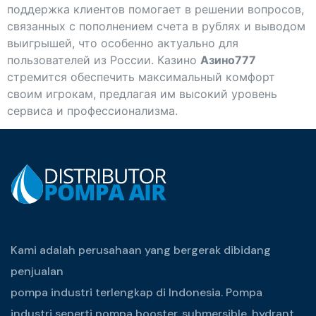
поддержка клиентов помогает в решении вопросов,
связанных с пополнением счета в рублях и выводом
выигрышей, что особенно актуально для
пользователей из России. Казино
Азино777
стремится обеспечить максимальный комфорт
своим игрокам, предлагая им высокий уровень
сервиса и профессионализма.
Kami adalah perusahaan yang bergerak dibidang
penjualan
pompa industri terlengkap di Indonesia. Pompa
industri seperti pompa booster, submersible, hydrant,