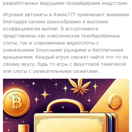
разработанных ведущими провайдерами индустрии.
Игровые автоматы в Азино777 привлекают внимание
благодаря своему разнообразию и высоким
коэффициентам выплат. В ассортименте
представлены как классические трехбарабанные
слоты, так и современные видеослоты с
уникальными бонусными раундами и бесплатными
вращениями.
Каждый игрок сможет найти что-то по
своему вкусу
, будь то игры с фруктовой тематикой
или слоты с увлекательными сюжетами.