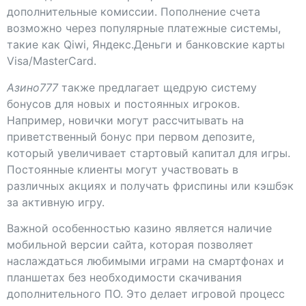
дополнительные комиссии. Пополнение счета
возможно через популярные платежные системы,
такие как Qiwi, Яндекс.Деньги и банковские карты
Visa/MasterCard.
Азино777
также предлагает щедрую систему
бонусов для новых и постоянных игроков.
Например, новички могут рассчитывать на
приветственный бонус при первом депозите,
который увеличивает стартовый капитал для игры.
Постоянные клиенты могут участвовать в
различных акциях и получать фриспины или кэшбэк
за активную игру.
Важной особенностью казино является наличие
мобильной версии сайта, которая позволяет
наслаждаться любимыми играми на смартфонах и
планшетах без необходимости скачивания
дополнительного ПО. Это делает игровой процесс