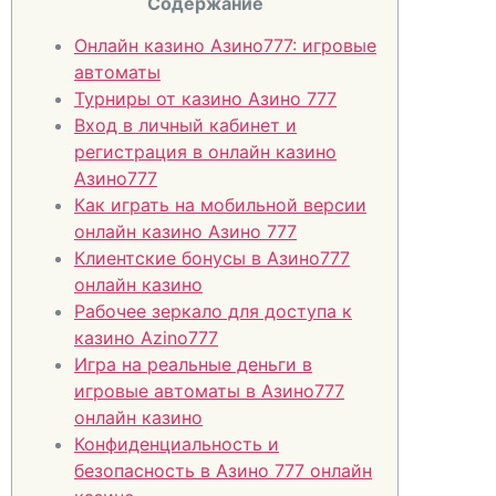
Содержание
Онлайн казино Азино777: игровые
автоматы
Турниры от казино Азино 777
Вход в личный кабинет и
регистрация в онлайн казино
Азино777
Как играть на мобильной версии
онлайн казино Азино 777
Клиентские бонусы в Азино777
онлайн казино
Рабочее зеркало для доступа к
казино Azino777
Игра на реальные деньги в
игровые автоматы в Азино777
онлайн казино
Конфиденциальность и
безопасность в Азино 777 онлайн