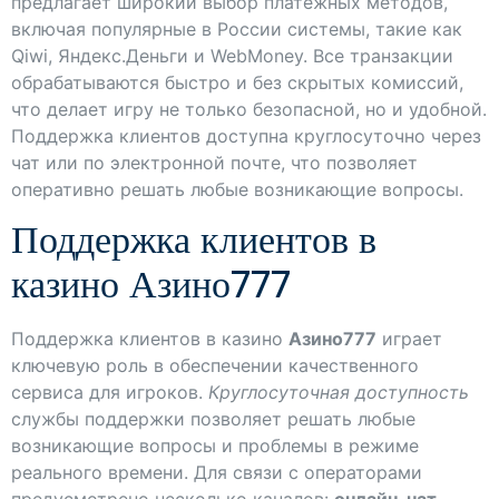
предлагает широкий выбор платежных методов,
включая популярные в России системы, такие как
Qiwi, Яндекс.Деньги и WebMoney. Все транзакции
обрабатываются быстро и без скрытых комиссий,
что делает игру не только безопасной, но и удобной.
Поддержка клиентов доступна круглосуточно через
чат или по электронной почте, что позволяет
оперативно решать любые возникающие вопросы.
Поддержка клиентов в
казино Азино777
Поддержка клиентов в казино
Азино777
играет
ключевую роль в обеспечении качественного
сервиса для игроков.
Круглосуточная доступность
службы поддержки позволяет решать любые
возникающие вопросы и проблемы в режиме
реального времени. Для связи с операторами