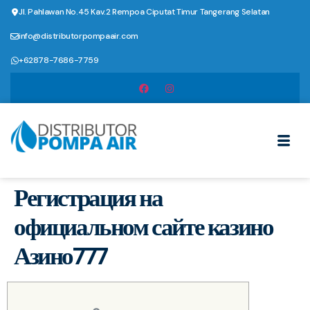
Jl. Pahlawan No.45 Kav.2 Rempoa Ciputat Timur Tangerang Selatan
info@distributorpompaair.com
+62878-7686-7759
Регистрация на
официальном сайте казино
Азино777