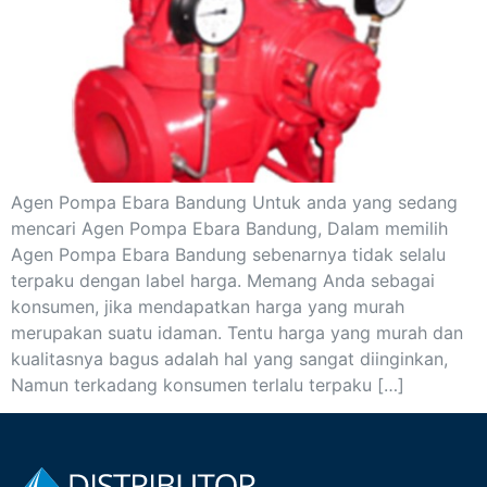
Agen Pompa Ebara Bandung Untuk anda yang sedang
mencari Agen Pompa Ebara Bandung, Dalam memilih
Agen Pompa Ebara Bandung sebenarnya tidak selalu
terpaku dengan label harga. Memang Anda sebagai
konsumen, jika mendapatkan harga yang murah
merupakan suatu idaman. Tentu harga yang murah dan
kualitasnya bagus adalah hal yang sangat diinginkan,
Namun terkadang konsumen terlalu terpaku […]