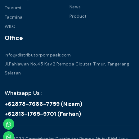
News
Tsurumi
Product
Tacmina
WILO
Office
info@distributorpompaair.com
Jl.Pahlawan No.45 Kav.2 Rempoa Ciputat Timur, Tangerang
Selatan
Whatsapp Us :
+62878-7686-7759 (Nizam)
+62813-1765-9701 (Farhan)
© 2022 Copyrights by Distributor Pompa Air by KAM Jaya