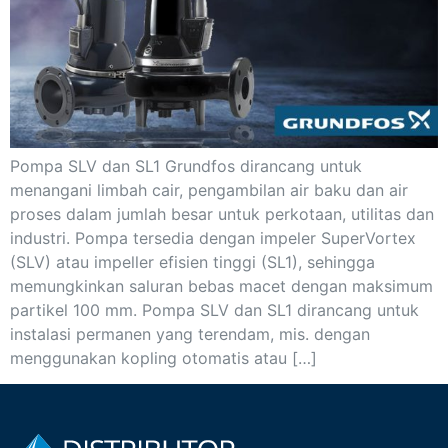
Pompa SLV dan SL1 Grundfos dirancang untuk
menangani limbah cair, pengambilan air baku dan air
proses dalam jumlah besar untuk perkotaan, utilitas dan
industri. Pompa tersedia dengan impeler SuperVortex
(SLV) atau impeller efisien tinggi (SL1), sehingga
memungkinkan saluran bebas macet dengan maksimum
partikel 100 mm. Pompa SLV dan SL1 dirancang untuk
instalasi permanen yang terendam, mis. dengan
menggunakan kopling otomatis atau […]