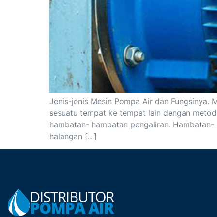
Jenis-jenis Mesin Pompa Air dan Fungsinya.
sesuatu tempat ke tempat lain dengan metode m
hambatan- hambatan pengaliran. Hambatan- ha
halangan […]