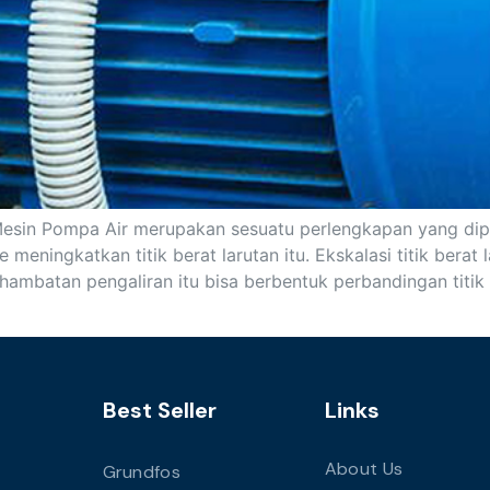
 Mesin Pompa Air merupakan sesuatu perlengkapan yang dip
eningkatkan titik berat larutan itu. Ekskalasi titik berat 
mbatan pengaliran itu bisa berbentuk perbandingan titik 
Best Seller
Links
About Us
Grundfos