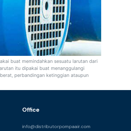
akai buat memindahkan sesuatu larutan dari
larutan itu dipakai buat menanggulangi
berat, perbandingan ketinggian ataupun
Office
info@distributorpompaair.com