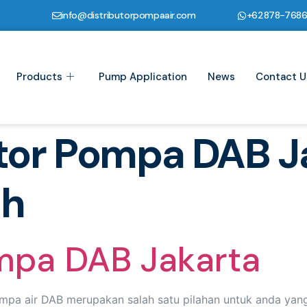
info@distributorpompaair.com
+62878-768
Products
Pump Application
News
Contact U
utor Pompa DAB J
ah
ompa DAB Jakarta
mpa air DAB merupakan salah satu pilahan untuk anda yan