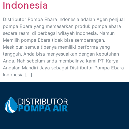
Indonesia
Distributor Pompa Ebara Indonesia adalah Agen penjual
pompa Ebara yang memasarkan produk pompa ebara
secara resmi di berbagai wilayah Indonesia. Namun
Memilih pompa Ebara tidak bisa sembarangan.
Meskipun semua tipenya memiliki performa yang
tangguh, Anda bisa menyesuaikan dengan kebutuhan
Anda. Nah sebelum anda membelinya kami PT. Karya
Andalan Mandiri Jaya sebagai Distributor Pompa Ebara
Indonesia […]