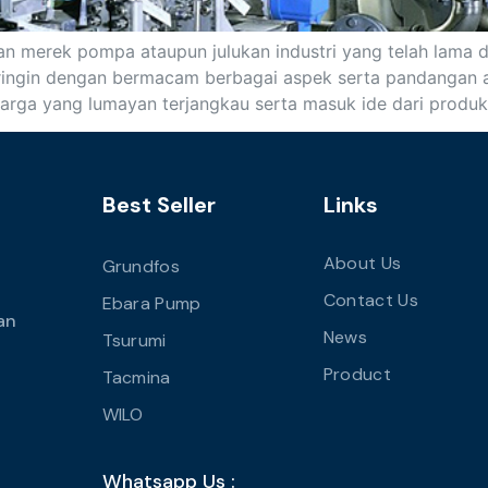
ian merek pompa ataupun julukan industri yang telah lama 
iiringin dengan bermacam berbagai aspek serta pandangan a
arga yang lumayan terjangkau serta masuk ide dari produk
Best Seller
Links
About Us
Grundfos
Contact Us
Ebara Pump
an
News
Tsurumi
Product
Tacmina
WILO
Whatsapp Us :