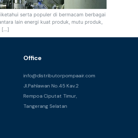
diketahui serta populer di bermacam berbagai
ntara lain energi kuat produk, mutu produk,
 […]
Office
info@distributorpompaair.com
Jl.Pahlawan No.45 Kav.2
Rempoa Ciputat Timur,
Tangerang Selatan