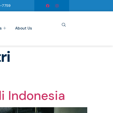
6-7759
s
About Us
ri
i Indonesia