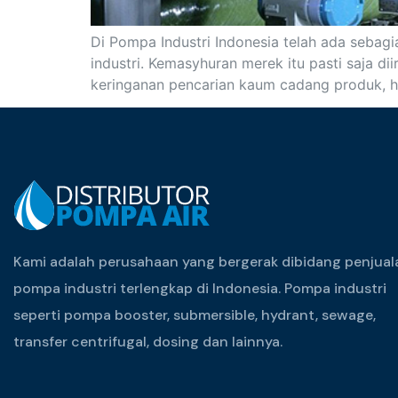
Di Pompa Industri Indonesia telah ada sebag
industri. Kemasyhuran merek itu pasti saja d
keringanan pencarian kaum cadang produk, h
Kami adalah perusahaan yang bergerak dibidang penjual
pompa industri terlengkap di Indonesia. Pompa industri
seperti pompa booster, submersible, hydrant, sewage,
transfer centrifugal, dosing dan lainnya.