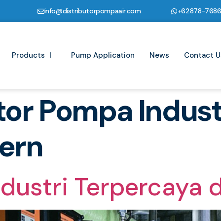
info@distributorpompaair.com
+62878-768
Products
Pump Application
News
Contact U
tor Pompa Indust
ern
ustri Terpercaya d