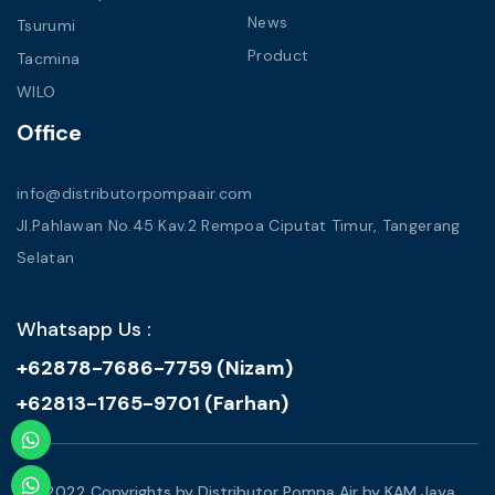
News
Tsurumi
Product
Tacmina
WILO
Office
info@distributorpompaair.com
Jl.Pahlawan No.45 Kav.2 Rempoa Ciputat Timur, Tangerang
Selatan
Whatsapp Us :
+62878-7686-7759 (Nizam)
+62813-1765-9701 (Farhan)
© 2022 Copyrights by Distributor Pompa Air by KAM Jaya