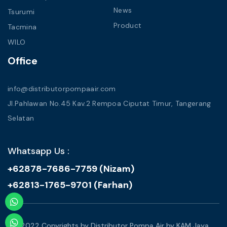
News
Tsurumi
Product
Tacmina
WILO
Office
info@distributorpompaair.com
Jl.Pahlawan No.45 Kav.2 Rempoa Ciputat Timur, Tangerang
Selatan
Whatsapp Us :
+62878-7686-7759 (Nizam)
+62813-1765-9701 (Farhan)
© 2022 Copyrights by Distributor Pompa Air by KAM Jaya