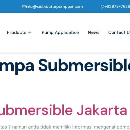
info@distributorpompaair.com
+62878-768
Products
Pump Application
News
Contact U
mpa Submersible
bmersible Jakarta
as ? namun anda tidak memiliki informasi mengenai pompa