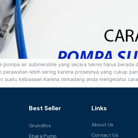
pompa air submersible yang secara teknis harus berada d
perawatan lebih sering karena prosesnya yang cukup panj
n suatu kebiasaan.Karena terkadang anda mengetahui car
Best Seller
Links
About Us
Grundfos
Contact Us
Ebara Pump