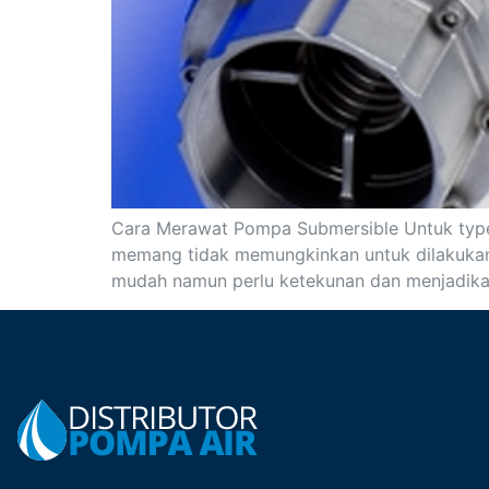
Cara Merawat Pompa Submersible Untuk type 
memang tidak memungkinkan untuk dilakukan 
mudah namun perlu ketekunan dan menjadika